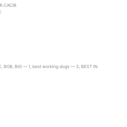
 R.CACIB
C
 BOB, BIG — 1, best working dogs — 3, BEST IN