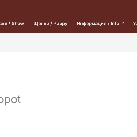
вки / Show
Щенки / Puppy
Информация / Info
У
Sopot