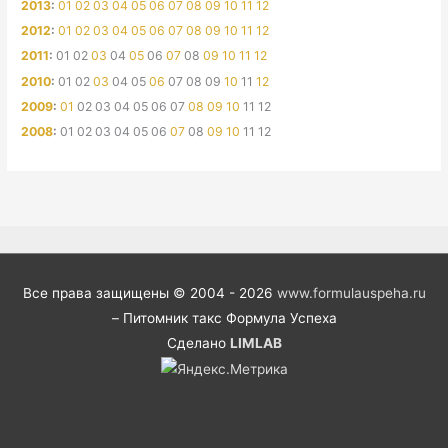
2013
:
01
02
03
04
05
06
07
08
09
10
11
12
2012
:
01
02
03
04
05
06
07
08
09
10
11
12
2011
:
01
02
03
04
05
06
07
08
09
10
11
12
2010
:
01
02
03
04
05
06
07
08
09
10
11
12
2009
:
01
02
03
04
05
06
07
08
09
10
11
12
2008
:
01
02
03
04
05
06
07
08
09
10
11
12
Все права защищены © 2004 - 2026
www.formulauspeha.ru
– Питомник такс Формула Успеха
Сделано
LIMLAB