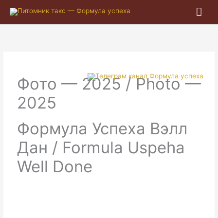
Гла
ме
Фото — 2025 / Photo —
2025
Формула Успеха Вэлл
Дан / Formula Uspeha
Well Done