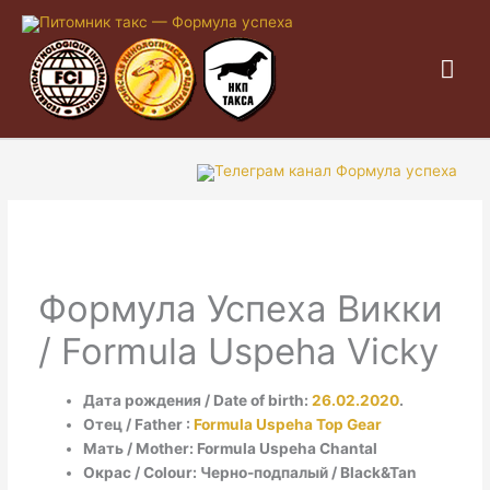
Гла
ме
Формула Успеха Викки
/ Formula Uspeha Vicky
Дата рождения / Date of birth:
26.02.2020
.
Отец / Father :
Formula Uspeha Top Gear
Мать / Mother: Formula Uspeha Chantal
Окрас / Colour: Черно-подпалый / Black&Tan