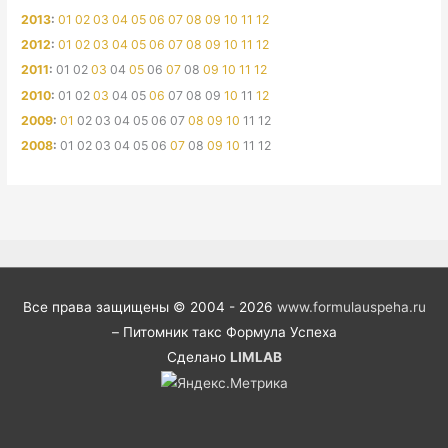
2013
:
01
02
03
04
05
06
07
08
09
10
11
12
2012
:
01
02
03
04
05
06
07
08
09
10
11
12
2011
:
01
02
03
04
05
06
07
08
09
10
11
12
2010
:
01
02
03
04
05
06
07
08
09
10
11
12
2009
:
01
02
03
04
05
06
07
08
09
10
11
12
2008
:
01
02
03
04
05
06
07
08
09
10
11
12
Все права защищены © 2004 - 2026
www.formulauspeha.ru
– Питомник такс Формула Успеха
Сделано
LIMLAB