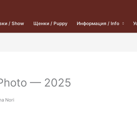
вки / Show
Щенки / Puppy
Информация / Info
У
Photo — 2025
a Nori