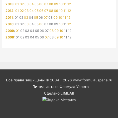
2013
:
01
02
03
04
05
06
07
08
09
10
11
12
2012
:
01
02
03
04
05
06
07
08
09
10
11
12
2011
:
01
02
03
04
05
06
07
08
09
10
11
12
2010
:
01
02
03
04
05
06
07
08
09
10
11
12
2009
:
01
02
03
04
05
06
07
08
09
10
11
12
2008
:
01
02
03
04
05
06
07
08
09
10
11
12
Все права защищены © 2004 - 2026
www.formulauspeha.ru
– Питомник такс Формула Успеха
Сделано
LIMLAB