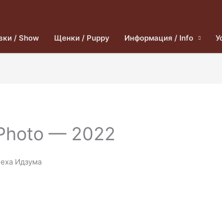
вки / Show
Щенки / Puppy
Информация / Info
У
Photo — 2022
пеха Идзума