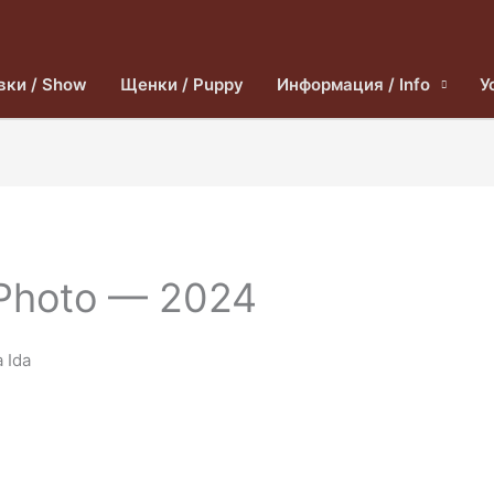
вки / Show
Щенки / Puppy
Информация / Info
У
Photo — 2024
 Ida