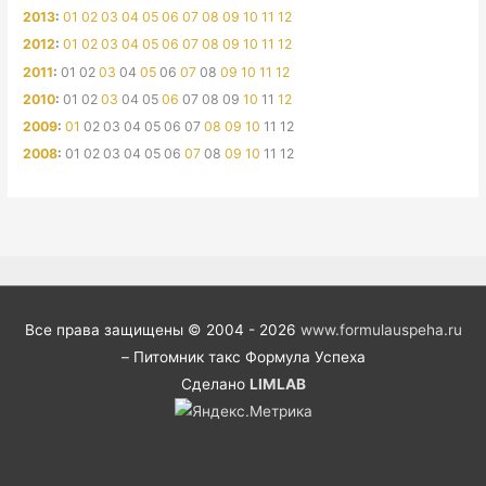
2013
:
01
02
03
04
05
06
07
08
09
10
11
12
2012
:
01
02
03
04
05
06
07
08
09
10
11
12
2011
:
01
02
03
04
05
06
07
08
09
10
11
12
2010
:
01
02
03
04
05
06
07
08
09
10
11
12
2009
:
01
02
03
04
05
06
07
08
09
10
11
12
2008
:
01
02
03
04
05
06
07
08
09
10
11
12
Все права защищены © 2004 - 2026
www.formulauspeha.ru
– Питомник такс Формула Успеха
Сделано
LIMLAB