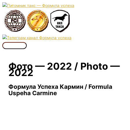
Перейти
к
содержимому
Главное
меню
Фото — 2022 / Photo —
2022
Формула Успеха Кармин / Formula
Uspeha Carmine