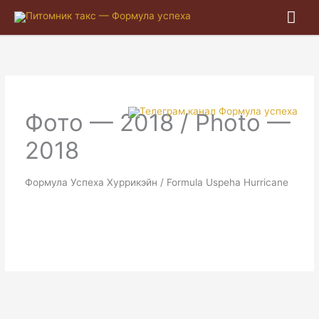
Гла
ме
Фото — 2018 / Photo —
2018
Формула Успеха Хуррикэйн / Formula Uspeha Hurricane