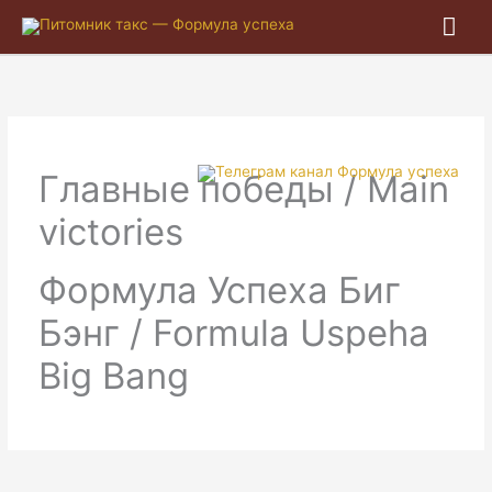
Гла
ме
Главные победы / Main
victories
Формула Успеха Биг
Бэнг / Formula Uspeha
Big Bang