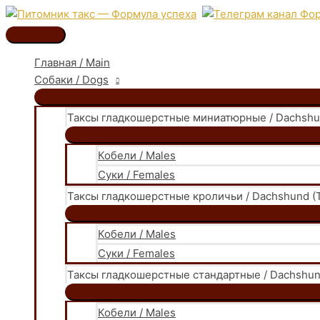
Перейти
к
Главное
содержимому
меню
Главная / Main
Собаки / Dogs
Таксы гладкошерстные миниатюрные / Dachshund
Кобели / Males
Суки / Females
Таксы гладкошерстные кроличьи / Dachshund (T
Кобели / Males
Суки / Females
Таксы гладкошерстные стандартные / Dachshund
Кобели / Males