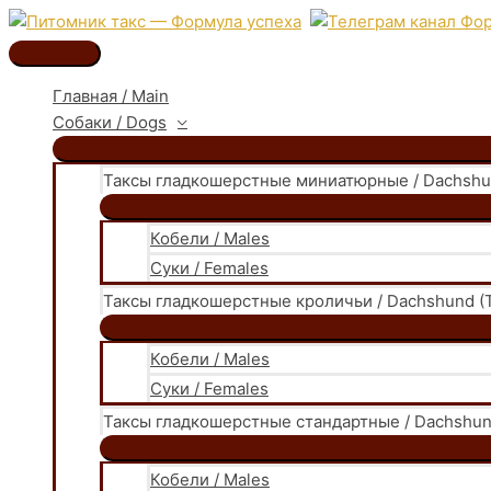
Перейти
к
Главное
содержимому
меню
Главная / Main
Собаки / Dogs
Таксы гладкошерстные миниатюрные / Dachshund
Кобели / Males
Суки / Females
Таксы гладкошерстные кроличьи / Dachshund (T
Кобели / Males
Суки / Females
Таксы гладкошерстные стандартные / Dachshund
Кобели / Males