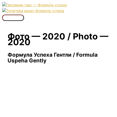
Перейти
к
содержимому
Главное
меню
Фото — 2020 / Photo —
2020
Формула Успеха Гентли / Formula
Uspeha Gently