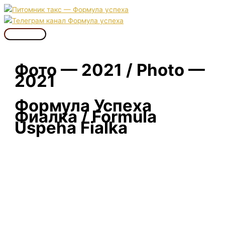
Перейти
к
содержимому
Главное
меню
Фото — 2021 / Photo —
2021
Формула Успеха
Фиалка / Formula
Uspeha Fialka