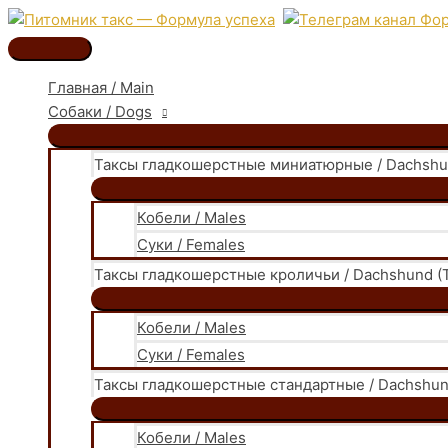
Перейти
к
Главное
содержимому
меню
Главная / Main
Собаки / Dogs
Таксы гладкошерстные миниатюрные / Dachshund
Кобели / Males
Суки / Females
Таксы гладкошерстные кроличьи / Dachshund (T
Кобели / Males
Суки / Females
Таксы гладкошерстные стандартные / Dachshund
Кобели / Males