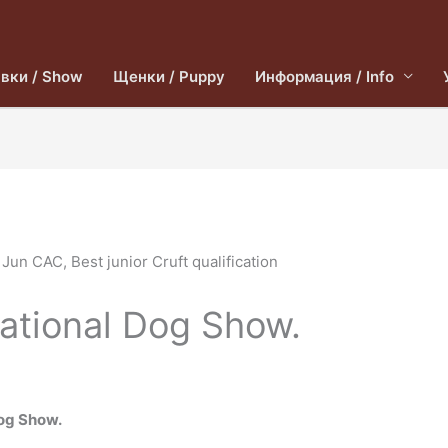
вки / Show
Щенки / Puppy
Информация / Info
national Dog Show.
Dog Show.