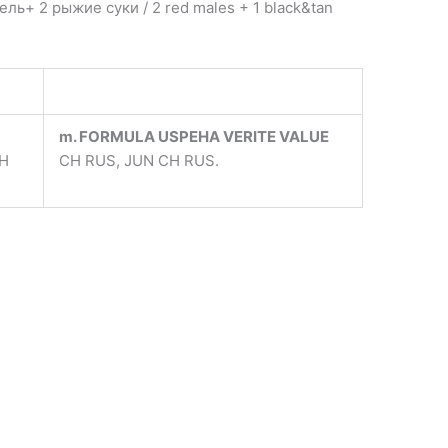
ль+ 2 рыжие суки / 2 red males + 1 black&tan
m. FORMULA USPEHA VERITE VALUE
CH
CH RUS, JUN CH RUS.