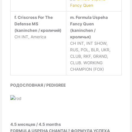
f. Criscross For The
m. Formula Uspeha
Defense MS
Fancy Quen
(kaninchen / кроличий)
(kaninchen /
CH INT, America
кроличья)
СН INT, INT SHOW,
RUS, POL, BLR, UKR,
CLUB, RKF, GRAND,
CLUB. WORKING
CHAMPION (FOX)
РОДОСЛОВНАЯ / PEDIGREE
4.5 месяцев / 4.5 months
FORMULA USPEHA CHANTAL’/ ФОРМУЛА УСПЕХА