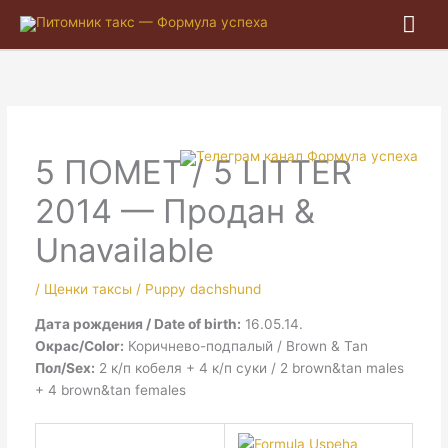
Гла
ме
5 ПОМЕТ / 5 LITTER
2014 — Продан &
Unavailable
/
Щенки таксы / Puppy dachshund
Дата рождения / Date of birth:
16.05.14.
Окрас/Color:
Коричнево-подпалый / Brown & Tan
Пол/Sex:
2 к/п кобеля + 4 к/п суки / 2 brown&tan males
+ 4 brown&tan females