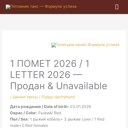
Гла
ме
1 ПОМЕТ 2026 / 1
LETTER 2026 —
Продан & Unavailable
/
Щенки таксы / Puppy dachshund
Дата рождения / Date of birth:
03.01.2026
Окрас / Color:
Рыжий/ Red
Пол / Sex:
1 рыжий кобель+ 3 рыжие суки / 1 Red
male+3 Red females