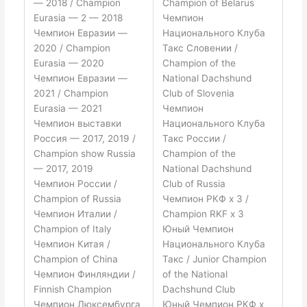
— 2018 / Champion
Champion of Belarus
Eurasia — 2 — 2018
Чемпион
Чемпион Евразии —
Национального Клуба
2020 / Champion
Такс Словении /
Eurasia — 2020
Champion of the
Чемпион Евразии —
National Dachshund
2021 / Champion
Club of Slovenia
Eurasia — 2021
Чемпион
Чемпион выставки
Национального Клуба
Россия — 2017, 2019 /
Такс России /
Champion show Russia
Champion of the
— 2017, 2019
National Dachshund
Чемпион России /
Club of Russia
Champion of Russia
Чемпион РКФ х 3 /
Чемпион Италии /
Champion RKF х 3
Champion of Italy
Юный Чемпион
Чемпион Китая /
Национального Клуба
Champion of China
Такс / Junior Champion
Чемпион Финляндии /
of the National
Finnish Champion
Dachshund Club
Чемпион Люксембурга
Юный Чемпион РКФ х