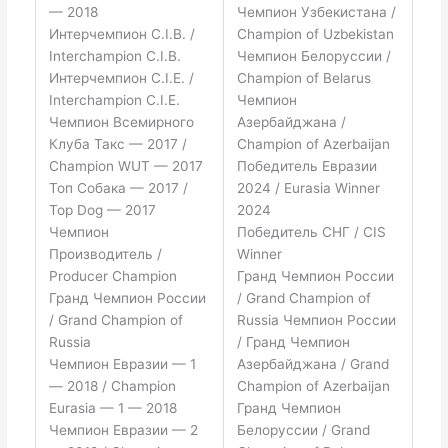
— 2018
Чемпион Узбекистана /
Интерчемпион C.I.B. /
Champion of Uzbekistan
Interchampion C.I.B.
Чемпион Белоруссии /
Интерчемпион C.I.E. /
Champion of Belarus
Interchampion C.I.E.
Чемпион
Чемпион Всемирного
Азербайджана /
Клуба Такс — 2017 /
Champion of Azerbaijan
Champion WUT — 2017
Победитель Евразии
Топ Собака — 2017 /
2024 / Eurasia Winner
Top Dog — 2017
2024
Чемпион
Победитель СНГ / CIS
Производитель /
Winner
Producer Champion
Гранд Чемпион России
Гранд Чемпион России
/ Grand Champion of
/ Grand Champion of
Russia Чемпион России
Russia
/ Гранд Чемпион
Чемпион Евразии — 1
Азербайджана / Grand
— 2018 / Champion
Champion of Azerbaijan
Eurasia — 1 — 2018
Гранд Чемпион
Чемпион Евразии — 2
Белоруссии / Grand