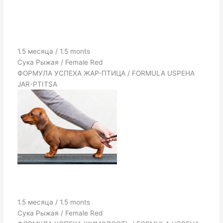
1.5 месяца / 1.5 monts
Сука Рыжая / Female Red
ФОРМУЛА УСПЕХА ЖАР-ПТИЦА / FORMULA USPEHA
JAR-PTITSA
1.5 месяца / 1.5 monts
Сука Рыжая / Female Red