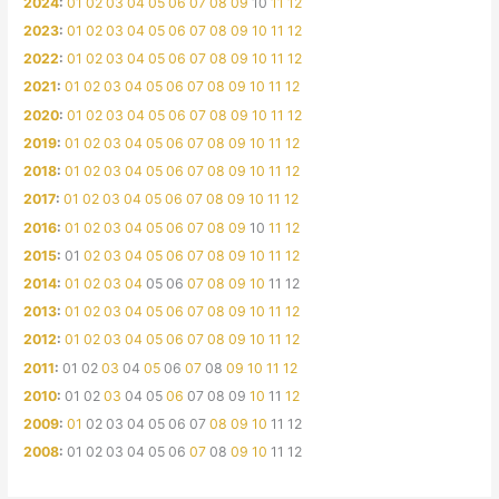
2024
:
01
02
03
04
05
06
07
08
09
10
11
12
2023
:
01
02
03
04
05
06
07
08
09
10
11
12
2022
:
01
02
03
04
05
06
07
08
09
10
11
12
2021
:
01
02
03
04
05
06
07
08
09
10
11
12
2020
:
01
02
03
04
05
06
07
08
09
10
11
12
2019
:
01
02
03
04
05
06
07
08
09
10
11
12
2018
:
01
02
03
04
05
06
07
08
09
10
11
12
2017
:
01
02
03
04
05
06
07
08
09
10
11
12
2016
:
01
02
03
04
05
06
07
08
09
10
11
12
2015
:
01
02
03
04
05
06
07
08
09
10
11
12
2014
:
01
02
03
04
05
06
07
08
09
10
11
12
2013
:
01
02
03
04
05
06
07
08
09
10
11
12
2012
:
01
02
03
04
05
06
07
08
09
10
11
12
2011
:
01
02
03
04
05
06
07
08
09
10
11
12
2010
:
01
02
03
04
05
06
07
08
09
10
11
12
2009
:
01
02
03
04
05
06
07
08
09
10
11
12
2008
:
01
02
03
04
05
06
07
08
09
10
11
12