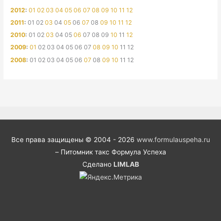
2012
:
01
02
03
04
05
06
07
08
09
10
11
12
2011
:
01
02
03
04
05
06
07
08
09
10
11
12
2010
:
01
02
03
04
05
06
07
08
09
10
11
12
2009
:
01
02
03
04
05
06
07
08
09
10
11
12
2008
:
01
02
03
04
05
06
07
08
09
10
11
12
Все права защищены © 2004 - 2026
www.formulauspeha.ru
– Питомник такс Формула Успеха
Сделано
LIMLAB