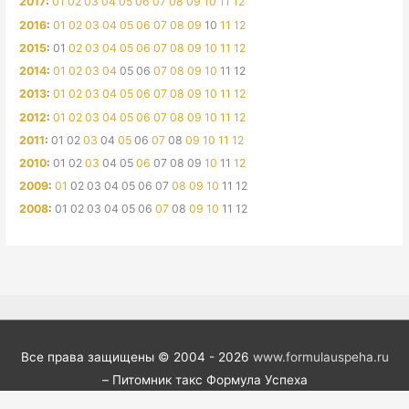
2017
:
01
02
03
04
05
06
07
08
09
10
11
12
2016
:
01
02
03
04
05
06
07
08
09
10
11
12
2015
:
01
02
03
04
05
06
07
08
09
10
11
12
2014
:
01
02
03
04
05
06
07
08
09
10
11
12
2013
:
01
02
03
04
05
06
07
08
09
10
11
12
2012
:
01
02
03
04
05
06
07
08
09
10
11
12
2011
:
01
02
03
04
05
06
07
08
09
10
11
12
2010
:
01
02
03
04
05
06
07
08
09
10
11
12
2009
:
01
02
03
04
05
06
07
08
09
10
11
12
2008
:
01
02
03
04
05
06
07
08
09
10
11
12
Все права защищены © 2004 - 2026
www.formulauspeha.ru
– Питомник такс Формула Успеха
Сделано
LIMLAB