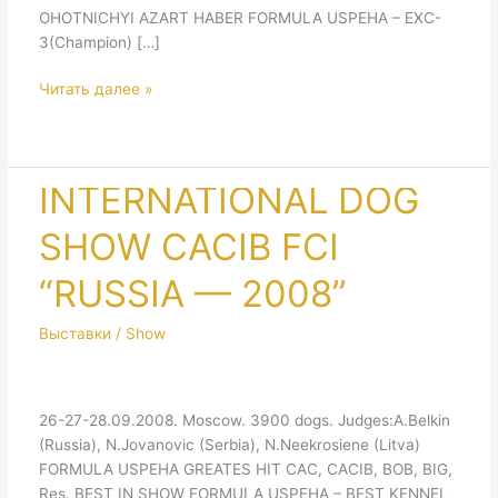
OHOTNICНYI AZART HABER FORMULA USPEHA – EXC-
3(Champion) […]
CLUBSHOW
Читать далее »
—
2008
INTERNATIONAL DOG
SHOW CACIB FCI
“RUSSIA — 2008”
Выставки / Show
26-27-28.09.2008. Moscow. 3900 dogs. Judges:A.Belkin
(Russia), N.Jovanovic (Serbia), N.Neekrosiene (Litva)
FORMULA USPEHA GREATES HIT CAC, CACIB, BOB, BIG,
Res. BEST IN SHOW FORMULA USPEHA – BEST KENNEL