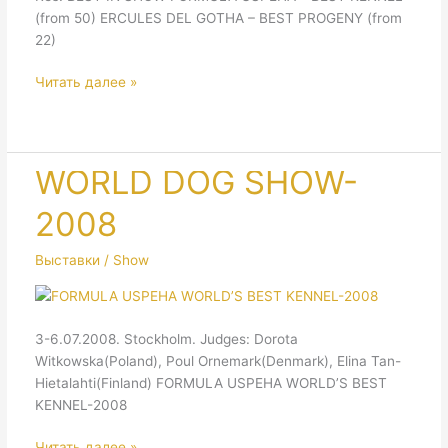
(from 50) ERCULES DEL GOTHA – BEST PROGENY (from
22)
INTERNATIONAL
Читать далее »
DOG
SHOW
CACIB
FCI
WORLD DOG SHOW-
“RUSSIA
2008
—
2008”
Выставки / Show
3-6.07.2008. Stockholm. Judges: Dorota
Witkowska(Poland), Poul Ornemark(Denmark), Elina Tan-
Hietalahti(Finland) FORMULA USPEHA WORLD’S BEST
KENNEL-2008
WORLD
Читать далее »